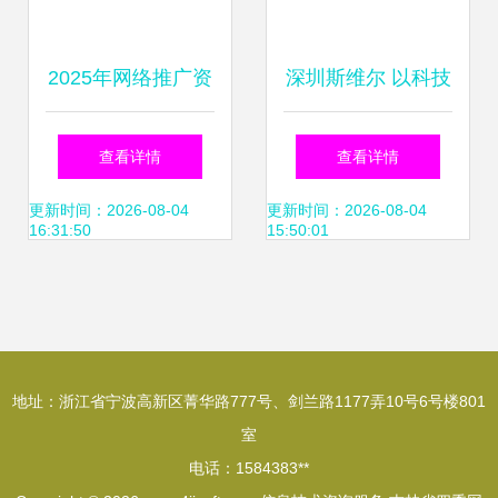
2025年网络推广资
深圳斯维尔 以科技
源保障新趋势 信息
创新铸就建筑数智
查看详情
查看详情
技术咨询服务的核
化的“国产引擎”
更新时间：2026-08-04
更新时间：2026-08-04
16:31:50
15:50:01
心支撑
地址：浙江省宁波高新区菁华路777号、剑兰路1177弄10号6号楼801
室
电话：1584383**